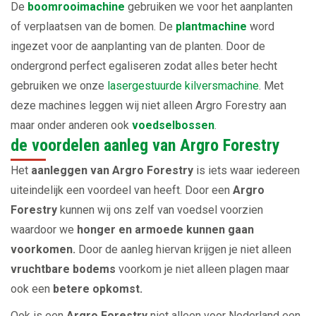
De
boomrooimachine
gebruiken we voor het aanplanten
of verplaatsen van de bomen. De
plantmachine
word
ingezet voor de aanplanting van de planten. Door de
ondergrond perfect egaliseren zodat alles beter hecht
gebruiken we onze
lasergestuurde kilversmachine
. Met
deze machines leggen wij niet alleen Argro Forestry aan
maar onder anderen ook
voedselbossen
.
de voordelen aanleg van Argro Forestry
Het
aanleggen van Argro Forestry
is iets waar iedereen
uiteindelijk een voordeel van heeft. Door een
Argro
Forestry
kunnen wij ons zelf van voedsel voorzien
waardoor we
honger en armoede kunnen gaan
voorkomen.
Door de aanleg hiervan krijgen je niet alleen
vruchtbare bodems
voorkom je niet alleen plagen maar
ook een
betere opkomst.
Ook is een
Argro Forestry
niet alleen voor Nederland een