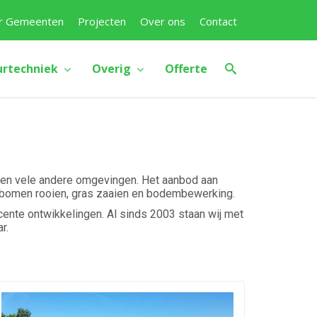
r Gemeenten
Projecten
Over ons
Contact
urtechniek
Overig
Offerte
id) en vele andere omgevingen. Het aanbod aan
n, bomen rooien, gras zaaien en bodembewerking.
nte ontwikkelingen. Al sinds 2003 staan wij met
r.