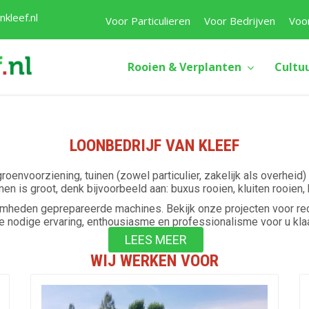
kleef.nl
Voor Particulieren
Voor Bedrijven
Voo
Rooien & Verplanten
Cultu
LOONBEDRIJF VAN KLEEF
groenvoorziening, tuinen (zowel particulier, zakelijk als overhe
n is groot, denk bijvoorbeeld aan: buxus rooien, kluiten rooie
heden geprepareerde machines. Bekijk onze projecten voor rece
e nodige ervaring, enthousiasme en professionalisme voor u klaa
LEES MEER
WIJ WERKEN VOOR