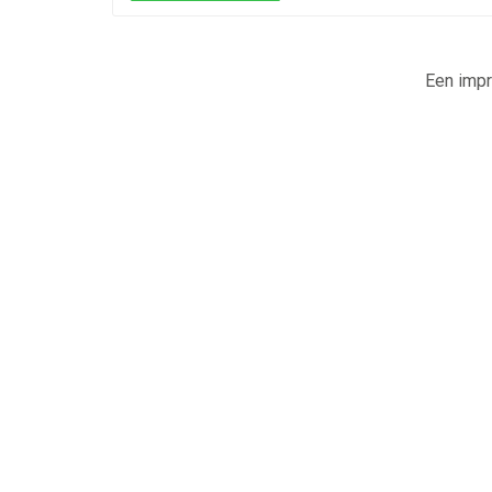
Een impr
Machinaal planten Lienden
Gras zaai
Plantwerkzaamheden
Gras