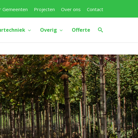
r Gemeenten
Projecten
Over ons
Contact
urtechniek
Overig
Offerte