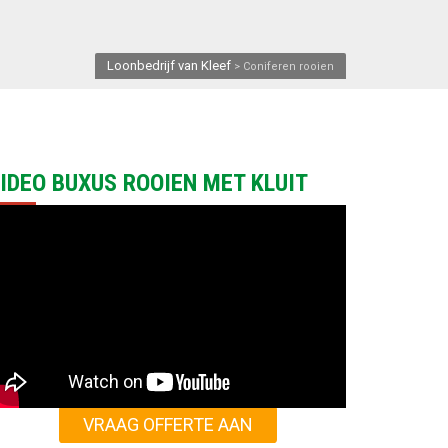
Loonbedrijf van Kleef
>
Coniferen rooien
IDEO BUXUS ROOIEN MET KLUIT
VRAAG OFFERTE AAN