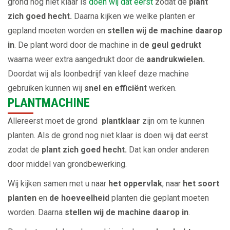
grond nog niet klaar is
doen wij dat eerst
zodat de
plant
zich goed hecht.
Daarna kijken we welke planten er
gepland moeten worden en
stellen wij de machine daarop
in
. De plant word door de machine in d
e geul gedrukt
waarna weer extra aangedrukt door de
aandrukwielen.
Doordat wij als loonbedrijf van kleef deze machine
gebruiken kunnen wij
snel en efficiënt
werken.
PLANTMACHINE
Allereerst moet de grond
plantklaar
zijn om te kunnen
planten. Als de grond nog niet klaar is doen wij dat eerst
zodat de
plant zich goed hecht.
Dat kan onder anderen
door middel van grondbewerking.
Wij kijken samen met u naar
het oppervlak
, naar
het soort
planten
en
de hoeveelheid
planten die geplant moeten
worden. Daarna
stellen wij de machine daarop in
.