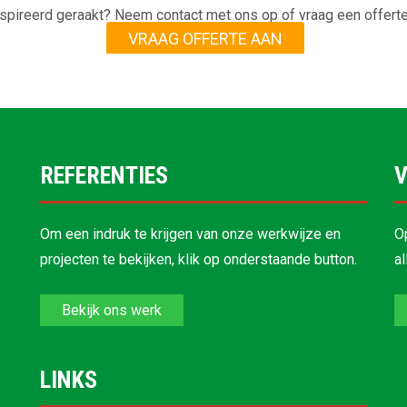
spireerd geraakt? Neem contact met ons op of vraag een offerte
VRAAG OFFERTE AAN
REFERENTIES
V
Om een indruk te krijgen van onze werkwijze en
O
projecten te bekijken, klik op onderstaande button.
a
Bekijk ons werk
LINKS