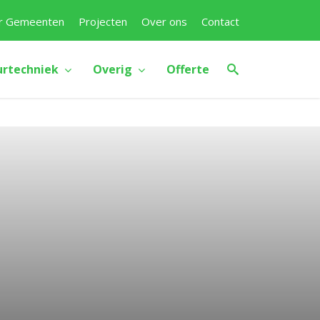
r Gemeenten
Projecten
Over ons
Contact
urtechniek
Overig
Offerte